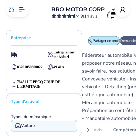
BRO MOTOR CORP
4.9
(14 avis)
Entreprise
Partager ce profil
Demander
Entrepreneur
Fédérateur automobile 
individuel
proposer notre réseau, 
83201050800022
49.41A
savoir faire, nos solution
Convoyage véhicule - In
78481 LE PECQ 7 RUE DE
véhicule - Détailling (pr
L'ERMITAGE
esthétique automobile) 
Type d'activité
Mécanique automobile -
Préparation au contrôle 
Types de mécanique
- Mandataire automobile
Voiture
Avis
Compéten