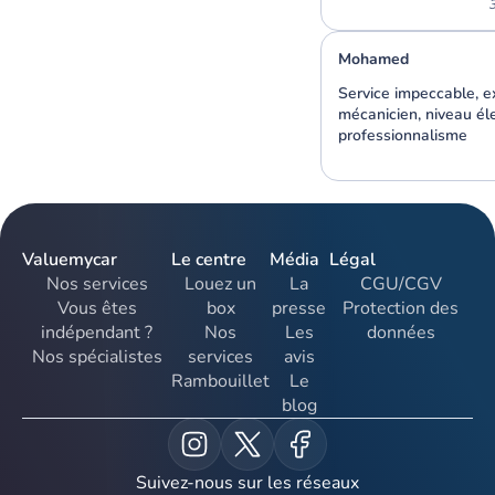
3
Mohamed
Service impeccable, e
mécanicien, niveau él
professionnalisme
Valuemycar
Le centre
Média
Légal
Nos services
Louez un
La
CGU/CGV
Vous êtes
box
presse
Protection des
indépendant ?
Nos
Les
données
Nos spécialistes
services
avis
Rambouillet
Le
blog
Suivez-nous sur les réseaux