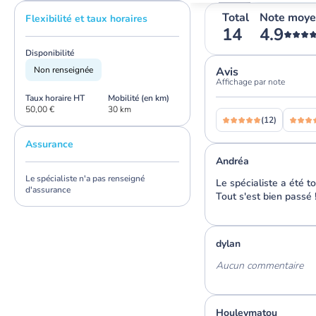
Total
Note moy
Flexibilité et taux horaires
14
4.9
Disponibilité
Non renseignée
Avis
Affichage par note
Taux horaire HT
Mobilité (en km)
50,00 €
30 km
(12)
Assurance
Andréa
Le spécialiste n'a pas renseigné
Le spécialiste a été to
d'assurance
Tout s'est bien passé 
dylan
Aucun commentaire
Houleymatou