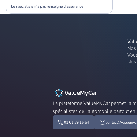
Le spécialiste n'a pas renseigné d'assurance
Val
Nos 
Vous
Nos 
La plateforme ValueMyCar permet la mis
spécialistes de l’automobile partout en
01 61 39 16 64
contact@valuemyca