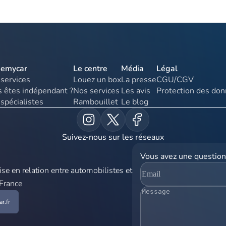
uemycar
Le centre
Média
Légal
services
Louez un box
La presse
CGU/CGV
 êtes indépendant ?
Nos services
Les avis
Protection des do
spécialistes
Rambouillet
Le blog
Suivez-nous sur les réseaux
Vous avez une question
e en relation entre automobilistes et
 France
r.fr