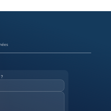
nnées
 ?