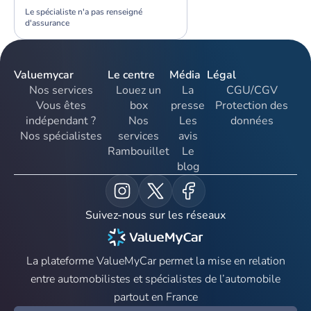
Le spécialiste n'a pas renseigné
d'assurance
Valuemycar
Le centre
Média
Légal
Nos services
Louez un
La
CGU/CGV
Vous êtes
box
presse
Protection des
indépendant ?
Nos
Les
données
Nos spécialistes
services
avis
Rambouillet
Le
blog
Suivez-nous sur les réseaux
La plateforme ValueMyCar permet la mise en relation
entre automobilistes et spécialistes de l’automobile
partout en France