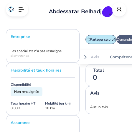
Abdessatar Belhadj
A
Entreprise
Partager ce profil
Demander
Les spécialiste n'a pas resneigné
d'entreprise
Avis
Compéten
Total
Flexibilité et taux horaires
0
Disponibilité
Non renseignée
Avis
Taux horaire HT
Mobilité (en km)
Aucun avis
0,00 €
10 km
Assurance