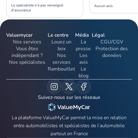
Le spécialiste n'a pas renseigné
Aucun avis
d'assurance
Valuemycar
Le centre
Média
Légal
Nos services
Louez un
La
CGU/CGV
Vous êtes
box
presse
Protection des
indépendant ?
Nos
Les
données
Nos spécialistes
services
avis
Rambouillet
Le
blog
Suivez-nous sur les réseaux
La plateforme ValueMyCar permet la mise en relation
entre automobilistes et spécialistes de l’automobile
partout en France