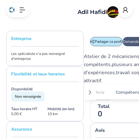
Adil Hafidi
Entreprise
Partager ce profil
Demander
Les spécialiste n'a pas resneigné
Atelier de 2 mécanicien
d'entreprise
compétents,plusieurs a
d'expériences,travail soi
Flexibilité et taux horaires
attractif.
Disponibilité
Avis
Compéten
Non renseignée
Total
Taux horaire HT
Mobilité (en km)
0
0,00 €
10 km
Assurance
Avis