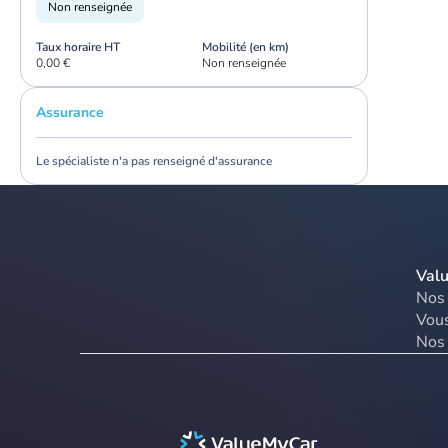
Non renseignée
Taux horaire HT
Mobilité (en km)
0,00 €
Non renseignée
Assurance
Le spécialiste n'a pas renseigné d'assurance
Val
Nos 
Vous
Nos 