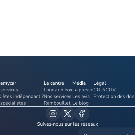
uemycar
Le centre
Média
Légal
services
Louez un box
La presse
CGU/CGV
 êtes indépendant ?
Nos services
Les avis
Protection des do
spécialistes
Rambouillet
Le blog
Suivez-nous sur les réseaux