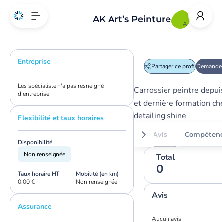
AK Art’s Peinture
A
Entreprise
Partager ce profil
Demander
Les spécialiste n'a pas resneigné
Carrossier peintre depui
d'entreprise
et dernière formation ch
detailing shine
Flexibilité et taux horaires
Avis
Compéten
Disponibilité
Non renseignée
Total
0
Taux horaire HT
Mobilité (en km)
0,00 €
Non renseignée
Avis
Assurance
Aucun avis