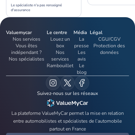
Le spécialiste n'a pas renseigné
d'assurance
Valuemycar
Le centre
Média
Légal
Nos services
Louez un
La
CGU/CGV
Vous êtes
box
presse
Protection des
indépendant ?
Nos
Les
données
Nos spécialistes
services
avis
Rambouillet
Le
blog
Suivez-nous sur les réseaux
La plateforme ValueMyCar permet la mise en relation
entre automobilistes et spécialistes de l’automobile
partout en France