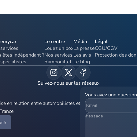
uemycar
Le centre
Média
Légal
services
Louez un box
La presse
CGU/CGV
 êtes indépendant ?
Nos services
Les avis
Protection des do
spécialistes
Rambouillet
Le blog
Suivez-nous sur les réseaux
Vous avez une question
e en relation entre automobilistes et
 France
r.fr