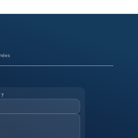
nnées
 ?