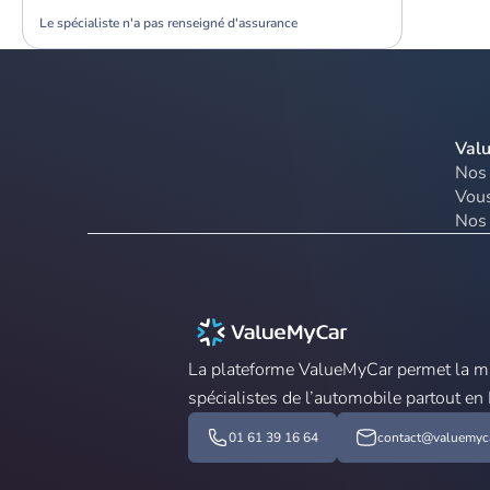
Le spécialiste n'a pas renseigné d'assurance
Val
Nos 
Vous
Nos 
La plateforme ValueMyCar permet la mis
spécialistes de l’automobile partout en
01 61 39 16 64
contact@valuemyca