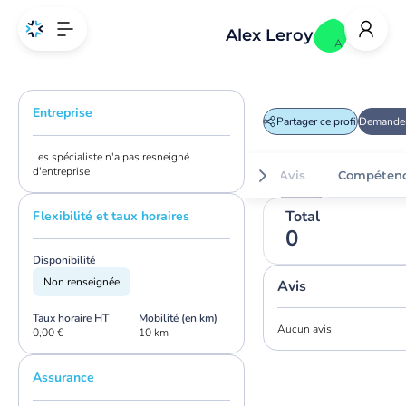
Alex Leroy
A
Entreprise
Partager ce profil
Demander
Les spécialiste n'a pas resneigné
d'entreprise
Avis
Compéten
Total
Flexibilité et taux horaires
0
Disponibilité
Non renseignée
Avis
Taux horaire HT
Mobilité (en km)
Aucun avis
0,00 €
10 km
Assurance