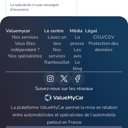
Le spécialiste n'a pas renseigné
d'assurance
Valuemycar
Le centre
Média
Légal
Nos services
Louez un
La
CGU/CGV
Vous êtes
box
presse
Protection des
indépendant ?
Nos
Les
données
Nos spécialistes
services
avis
Rambouillet
Le
blog
Suivez-nous sur les réseaux
La plateforme ValueMyCar permet la mise en relation
entre automobilistes et spécialistes de l’automobile
partout en France