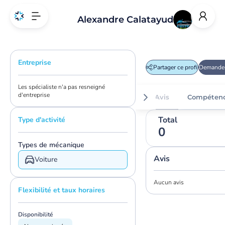
Alexandre Calatayud
Entreprise
Partager ce profil
Demander
Les spécialiste n'a pas resneigné
d'entreprise
Avis
Compéten
Total
Type d'activité
0
Types de mécanique
Avis
Voiture
Aucun avis
Flexibilité et taux horaires
Disponibilité