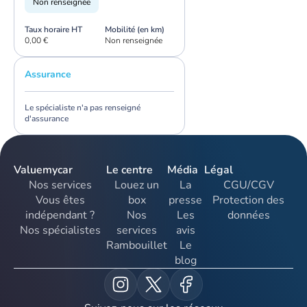
Non renseignée
Taux horaire HT
Mobilité (en km)
0,00 €
Non renseignée
Assurance
Le spécialiste n'a pas renseigné
d'assurance
Valuemycar
Le centre
Média
Légal
Nos services
Louez un
La
CGU/CGV
Vous êtes
box
presse
Protection des
indépendant ?
Nos
Les
données
Nos spécialistes
services
avis
Rambouillet
Le
blog