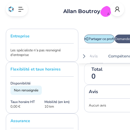
Allan Boutroy
A
Entreprise
Partager ce profil
Demander
Les spécialiste n'a pas resneigné
d'entreprise
Avis
Compéten
Total
Flexibilité et taux horaires
0
Disponibilité
Non renseignée
Avis
Taux horaire HT
Mobilité (en km)
Aucun avis
0,00 €
10 km
Assurance