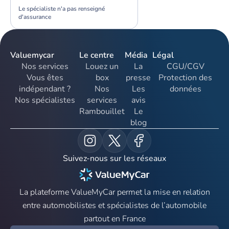
Le spécialiste n'a pas renseigné
d'assurance
Valuemycar
Le centre
Média
Légal
Nos services
Louez un
La
CGU/CGV
Vous êtes
box
presse
Protection des
indépendant ?
Nos
Les
données
Nos spécialistes
services
avis
Rambouillet
Le
blog
Suivez-nous sur les réseaux
La plateforme ValueMyCar permet la mise en relation
entre automobilistes et spécialistes de l’automobile
partout en France