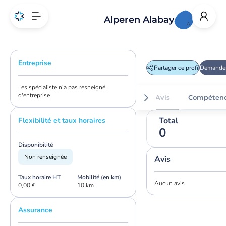
Alperen Alabay
A
Entreprise
Partager ce profil
Demander
Les spécialiste n'a pas resneigné
d'entreprise
Avis
Compéten
Total
Flexibilité et taux horaires
0
Disponibilité
Non renseignée
Avis
Taux horaire HT
Mobilité (en km)
Aucun avis
0,00 €
10 km
Assurance