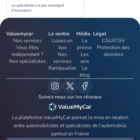
Le spécialiste n'a pas renseigné
d'assurance
Valuemycar
Le centre
Média
Légal
Nos services
Louez un
La
CGU/CGV
Vous êtes
box
presse
Protection des
indépendant ?
Nos
Les
données
Nos spécialistes
services
avis
Rambouillet
Le
blog
Suivez-nous sur les réseaux
La plateforme ValueMyCar permet la mise en relation
entre automobilistes et spécialistes de l’automobile
partout en France