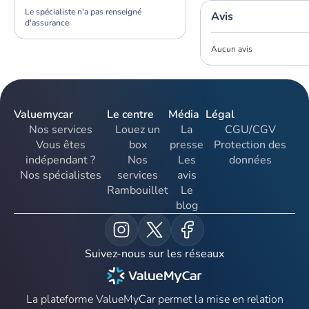
Le spécialiste n'a pas renseigné
Avis
d'assurance
Aucun avis
Valuemycar
Le centre
Média
Légal
Nos services
Louez un
La
CGU/CGV
Vous êtes
box
presse
Protection des
indépendant ?
Nos
Les
données
Nos spécialistes
services
avis
Rambouillet
Le
blog
Suivez-nous sur les réseaux
La plateforme ValueMyCar permet la mise en relation