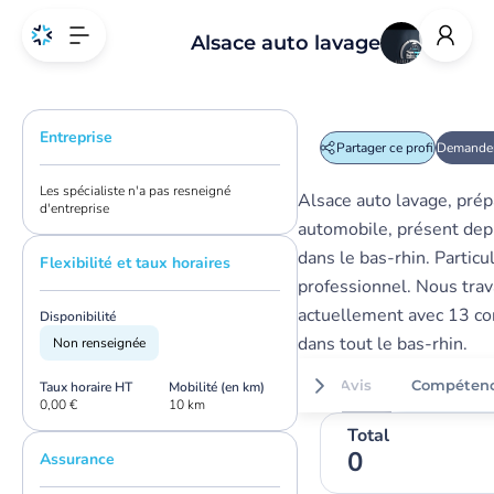
Alsace auto lavage
Entreprise
Partager ce profil
Demander
Les spécialiste n'a pas resneigné
Alsace auto lavage, prép
d'entreprise
automobile, présent dep
dans le bas-rhin. Particul
Flexibilité et taux horaires
professionnel. Nous trav
actuellement avec 13 co
Disponibilité
dans tout le bas-rhin.
Non renseignée
Avis
Compéten
Taux horaire HT
Mobilité (en km)
0,00 €
10 km
Total
0
Assurance