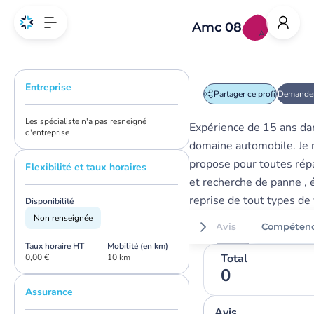
Amc 08
A
Entreprise
Partager ce profil
Demander
Les spécialiste n'a pas resneigné
Expérience de 15 ans da
d'entreprise
domaine automobile. Je
propose pour toutes rép
Flexibilité et taux horaires
et recherche de panne ,
reprise de tout types de 
Disponibilité
Non renseignée
Avis
Compéten
Taux horaire HT
Mobilité (en km)
Total
0,00 €
10 km
0
Assurance
Avis