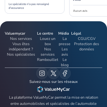
Le spécialiste n'a pas renseigné
d'assurance
Aucun avis
Valuemycar
Le centre
Média
Légal
Nos services
Louez un
La
CGU/CGV
Vous êtes
box
presse
Protection des
indépendant ?
Nos
Les
données
Nos spécialistes
services
avis
Rambouillet
Le
blog
Suivez-nous sur les réseaux
La plateforme ValueMyCar permet la mise en relation
entre automobilistes et spécialistes de l’automobile