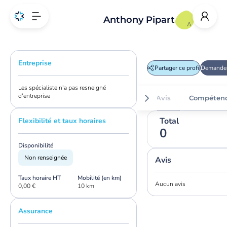
Anthony Pipart
A
Entreprise
Partager ce profil
Demander
Les spécialiste n'a pas resneigné
d'entreprise
Avis
Compéten
Total
Flexibilité et taux horaires
0
Disponibilité
Non renseignée
Avis
Taux horaire HT
Mobilité (en km)
Aucun avis
0,00 €
10 km
Assurance