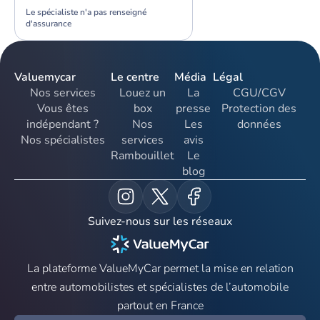
Le spécialiste n'a pas renseigné
d'assurance
Valuemycar
Le centre
Média
Légal
Nos services
Louez un
La
CGU/CGV
Vous êtes
box
presse
Protection des
indépendant ?
Nos
Les
données
Nos spécialistes
services
avis
Rambouillet
Le
blog
Suivez-nous sur les réseaux
La plateforme ValueMyCar permet la mise en relation
entre automobilistes et spécialistes de l’automobile
partout en France