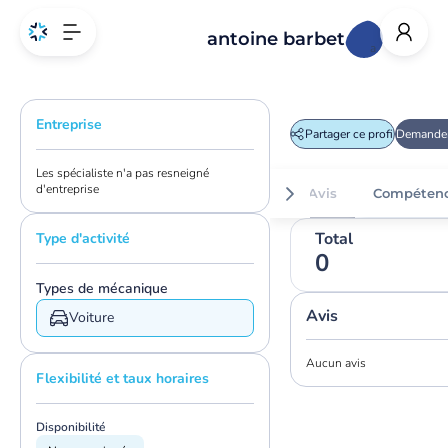
antoine barbet
a
Entreprise
Partager ce profil
Demander
Les spécialiste n'a pas resneigné
d'entreprise
Avis
Compéten
Total
Type d'activité
0
Types de mécanique
Avis
Voiture
Aucun avis
Flexibilité et taux horaires
Disponibilité