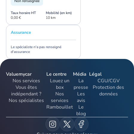
Non renseignée
Taux horaire HT
Mobilité (en km)
0,00 €
10 km
Assurance
Le spécialiste n'a pas renseigné
d'assurance
Valuemycar
Le centre
Média
Légal
Nos services
Louez un
La
CGU/CGV
Vous êtes
box
presse
Protection des
indépendant ?
Nos
Les
données
Nos spécialistes
services
avis
Rambouillet
Le
blog