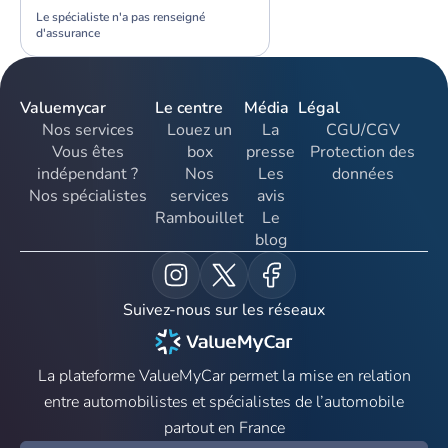
Le spécialiste n'a pas renseigné
d'assurance
Valuemycar
Le centre
Média
Légal
Nos services
Louez un
La
CGU/CGV
Vous êtes
box
presse
Protection des
indépendant ?
Nos
Les
données
Nos spécialistes
services
avis
Rambouillet
Le
blog
Suivez-nous sur les réseaux
La plateforme ValueMyCar permet la mise en relation
entre automobilistes et spécialistes de l’automobile
partout en France