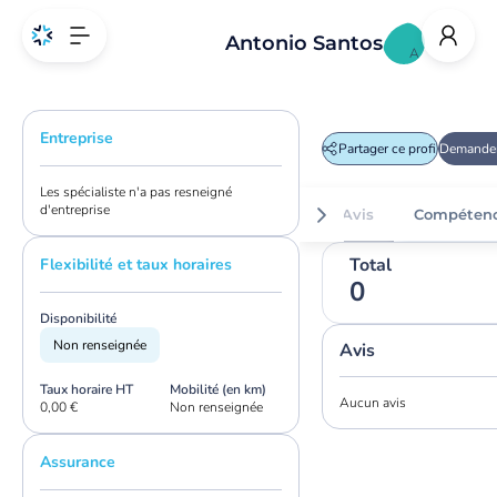
Antonio Santos
A
Entreprise
Partager ce profil
Demander
Les spécialiste n'a pas resneigné
d'entreprise
Avis
Compéten
Total
Flexibilité et taux horaires
0
Disponibilité
Non renseignée
Avis
Taux horaire HT
Mobilité (en km)
Aucun avis
0,00 €
Non renseignée
Assurance