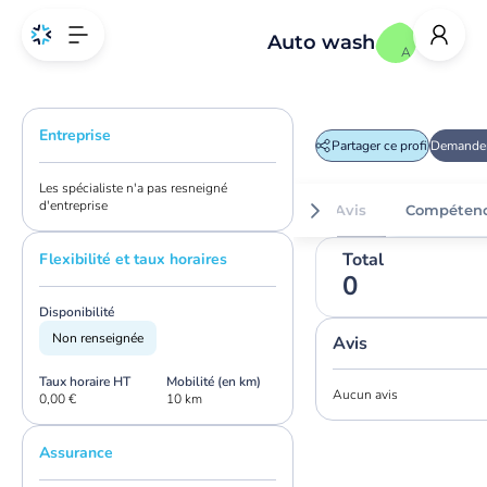
Auto wash
A
Entreprise
Partager ce profil
Demander
Les spécialiste n'a pas resneigné
d'entreprise
Avis
Compéten
Total
Flexibilité et taux horaires
0
Disponibilité
Non renseignée
Avis
Taux horaire HT
Mobilité (en km)
Aucun avis
0,00 €
10 km
Assurance