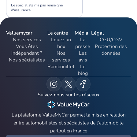
Le spécialiste n'a pas renseigné
d'assurance
Valuemycar
Le centre
Média
Légal
Nos services
Louez un
La
CGU/CGV
Vous êtes
box
presse
Protection des
indépendant ?
Nos
Les
données
Nos spécialistes
services
avis
Rambouillet
Le
blog
Suivez-nous sur les réseaux
La plateforme ValueMyCar permet la mise en relation
entre automobilistes et spécialistes de l’automobile
partout en France