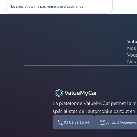
Le spécialiste n'a pas renseigné d'assurance
Val
Nos 
Vous
Nos 
La plateforme ValueMyCar permet la mis
spécialistes de l’automobile partout en
01 61 39 16 64
contact@valuemyca