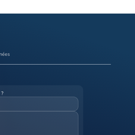
nnées
 ?