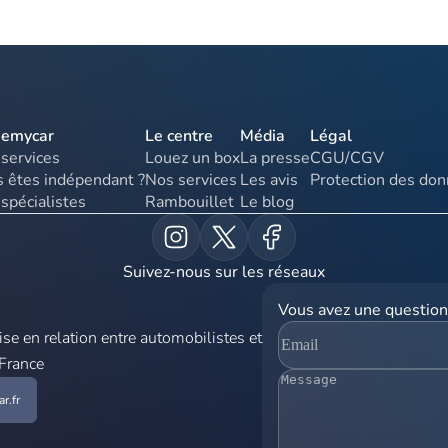
uemycar
Le centre
Média
Légal
services
Louez un box
La presse
CGU/CGV
 êtes indépendant ?
Nos services
Les avis
Protection des do
spécialistes
Rambouillet
Le blog
Suivez-nous sur les réseaux
Vous avez une question
e en relation entre automobilistes et
 France
r.fr