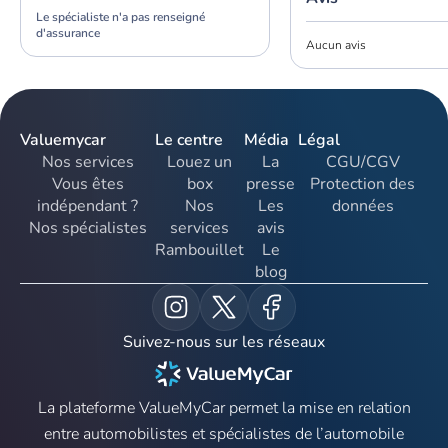
Le spécialiste n'a pas renseigné
d'assurance
Aucun avis
Valuemycar
Le centre
Média
Légal
Nos services
Louez un
La
CGU/CGV
Vous êtes
box
presse
Protection des
indépendant ?
Nos
Les
données
Nos spécialistes
services
avis
Rambouillet
Le
blog
Suivez-nous sur les réseaux
La plateforme ValueMyCar permet la mise en relation
entre automobilistes et spécialistes de l’automobile