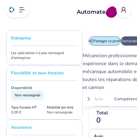
Automate
A
Entreprise
Partager ce profil
Demander
Les spécialiste n'a pas resneigné
Mécanicien professionne
d'entreprise
expérience dans le doma
mécanique automobile en
Flexibilité et taux horaires
toutes les réparations d
et camion
Disponibilité
Non renseignée
Avis
Compéten
Taux horaire HT
Mobilité (en km)
Total
0,00 €
Non renseignée
0
Assurance
Avis