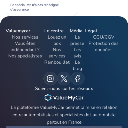
Le spécialiste n'a pas renseigné
d'assurance
Valuemycar
Le centre
Média
Légal
Nos services
Louez un
La
CGU/CGV
Vous êtes
box
presse
Protection des
indépendant ?
Nos
Les
données
Nos spécialistes
services
avis
Rambouillet
Le
blog
Suivez-nous sur les réseaux
La plateforme ValueMyCar permet la mise en relation
entre automobilistes et spécialistes de l’automobile
partout en France