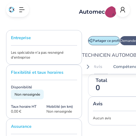
Automec
A
Entreprise
Partager ce profil
Demander
Les spécialiste n'a pas resneigné
TECHNICIEN AUTOMOB
d'entreprise
Avis
Compéten
Flexibilité et taux horaires
Total
0
Disponibilité
Non renseignée
Avis
Taux horaire HT
Mobilité (en km)
0,00 €
Non renseignée
Aucun avis
Assurance