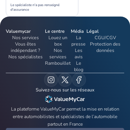
Le spécialiste n'a pas renseigné
d'assurance
Valuemycar
Le centre
Média
Légal
Nos services
Louez un
La
CGU/CGV
Vous êtes
box
presse
Protection des
indépendant ?
Nos
Les
données
Nos spécialistes
services
avis
Rambouillet
Le
blog
Suivez-nous sur les réseaux
La plateforme ValueMyCar permet la mise en relation
entre automobilistes et spécialistes de l’automobile
partout en France