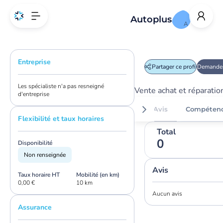
Autoplus
A
Entreprise
Partager ce profil
Demander
Les spécialiste n'a pas resneigné
Vente achat et réparatio
d'entreprise
Avis
Compéten
Flexibilité et taux horaires
Total
0
Disponibilité
Non renseignée
Avis
Taux horaire HT
Mobilité (en km)
0,00 €
10 km
Aucun avis
Assurance