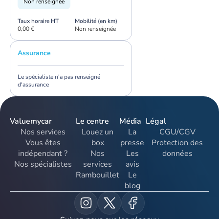
Non renseignée
Taux horaire HT
Mobilité (en km)
0,00 €
Non renseignée
Assurance
Le spécialiste n'a pas renseigné
d'assurance
Valuemycar
Le centre
Média
Légal
Nos services
Louez un
La
CGU/CGV
Vous êtes
box
presse
Protection des
indépendant ?
Nos
Les
données
Nos spécialistes
services
avis
Rambouillet
Le
blog