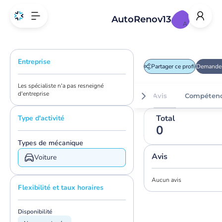
AutoRenov13
A
Entreprise
Partager ce profil
Demander
Les spécialiste n'a pas resneigné
d'entreprise
Avis
Compéten
Total
Type d'activité
0
Types de mécanique
Avis
Voiture
Aucun avis
Flexibilité et taux horaires
Disponibilité