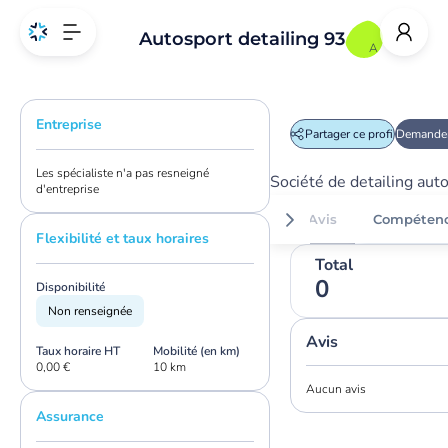
Autosport detailing 93
A
Entreprise
Partager ce profil
Demander
Les spécialiste n'a pas resneigné
Société de detailing aut
d'entreprise
Avis
Compéten
Flexibilité et taux horaires
Total
0
Disponibilité
Non renseignée
Avis
Taux horaire HT
Mobilité (en km)
0,00 €
10 km
Aucun avis
Assurance