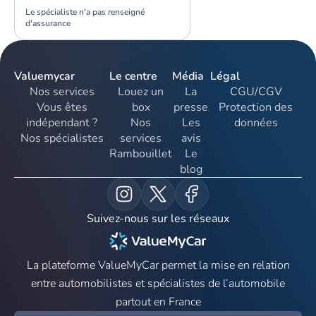
Le spécialiste n'a pas renseigné
d'assurance
Valuemycar
Le centre
Média
Légal
Nos services
Louez un
La
CGU/CGV
Vous êtes
box
presse
Protection des
indépendant ?
Nos
Les
données
Nos spécialistes
services
avis
Rambouillet
Le
blog
Suivez-nous sur les réseaux
La plateforme ValueMyCar permet la mise en relation
entre automobilistes et spécialistes de l’automobile
partout en France