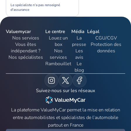
Le spécialiste n'a pas renseigné
d'assurance
Valuemycar
Le centre
Média
Légal
Nos services
Louez un
La
CGU/CGV
Vous êtes
box
presse
Protection des
indépendant ?
Nos
Les
données
Nos spécialistes
services
avis
Rambouillet
Le
blog
Suivez-nous sur les réseaux
La plateforme ValueMyCar permet la mise en relation
entre automobilistes et spécialistes de l’automobile
partout en France