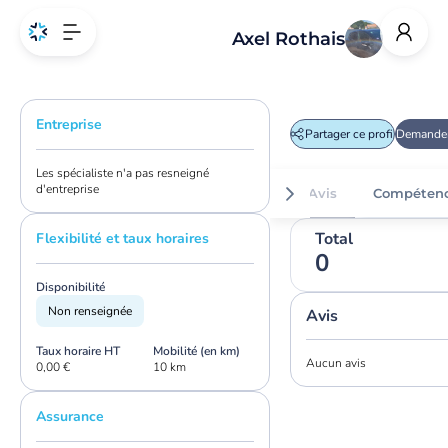
Axel Rothais
Entreprise
Partager ce profil
Demander
Les spécialiste n'a pas resneigné
d'entreprise
Avis
Compéten
Total
Flexibilité et taux horaires
0
Disponibilité
Non renseignée
Avis
Taux horaire HT
Mobilité (en km)
Aucun avis
0,00 €
10 km
Assurance