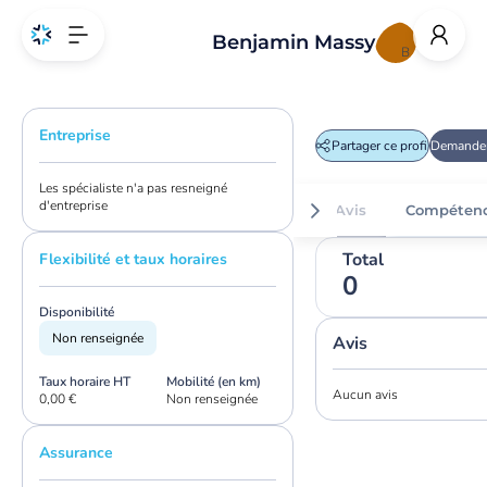
Benjamin Massy
B
Entreprise
Partager ce profil
Demander
Les spécialiste n'a pas resneigné
d'entreprise
Avis
Compéten
Total
Flexibilité et taux horaires
0
Disponibilité
Non renseignée
Avis
Taux horaire HT
Mobilité (en km)
Aucun avis
0,00 €
Non renseignée
Assurance