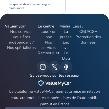
Le spécialiste n'a pas renseigné
d'assurance
Valuemycar
Le centre
Média
Légal
Nos services
Louez un
La
CGU/CGV
Vous êtes
box
presse
Protection des
indépendant ?
Nos
Les
données
Nos spécialistes
services
avis
Rambouillet
Le
blog
Suivez-nous sur les réseaux
La plateforme ValueMyCar permet la mise en relation
entre automobilistes et spécialistes de l’automobile
partout en France