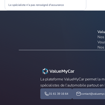
Le spécialiste n'a pas renseigné d'assurance
Val
Nos 
Vous
Nos 
La plateforme ValueMyCar permet la mis
spécialistes de l’automobile partout en
01 61 39 16 64
contact@valuemyca