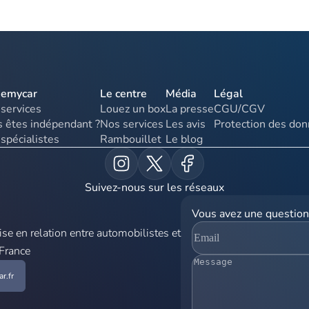
uemycar
Le centre
Média
Légal
services
Louez un box
La presse
CGU/CGV
 êtes indépendant ?
Nos services
Les avis
Protection des do
spécialistes
Rambouillet
Le blog
Suivez-nous sur les réseaux
Vous avez une question
e en relation entre automobilistes et
 France
r.fr