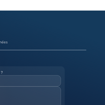
nnées
 ?