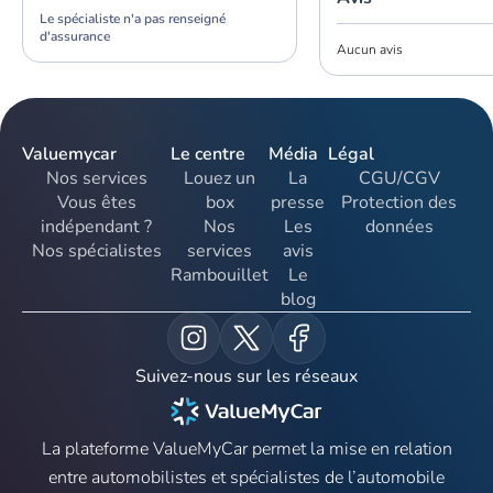
Le spécialiste n'a pas renseigné
d'assurance
Aucun avis
Valuemycar
Le centre
Média
Légal
Nos services
Louez un
La
CGU/CGV
Vous êtes
box
presse
Protection des
indépendant ?
Nos
Les
données
Nos spécialistes
services
avis
Rambouillet
Le
blog
Suivez-nous sur les réseaux
La plateforme ValueMyCar permet la mise en relation
entre automobilistes et spécialistes de l’automobile