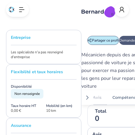
Bernard
B
Entreprise
Partager ce profil
Demander
Les spécialiste n'a pas resneigné
Mécanicien depuis des a
d'entreprise
passionné de voiture je s
pour exercer ma passion 
Flexibilité et taux horaires
les gens pour leur repar
voiture
Disponibilité
Non renseignée
Avis
Compéten
Taux horaire HT
Mobilité (en km)
Total
0,00 €
10 km
0
Assurance
Avis