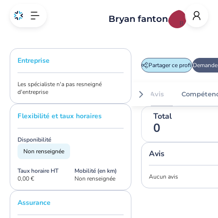
Bryan fanton
B
Entreprise
Partager ce profil
Demander
Les spécialiste n'a pas resneigné
d'entreprise
Avis
Compéten
Total
Flexibilité et taux horaires
0
Disponibilité
Non renseignée
Avis
Taux horaire HT
Mobilité (en km)
Aucun avis
0,00 €
Non renseignée
Assurance