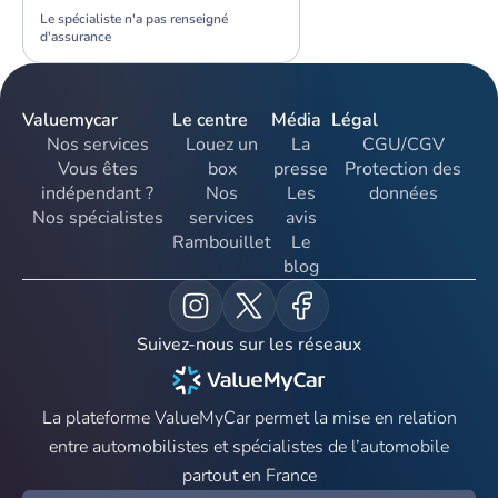
Le spécialiste n'a pas renseigné
d'assurance
Valuemycar
Le centre
Média
Légal
Nos services
Louez un
La
CGU/CGV
Vous êtes
box
presse
Protection des
indépendant ?
Nos
Les
données
Nos spécialistes
services
avis
Rambouillet
Le
blog
Suivez-nous sur les réseaux
La plateforme ValueMyCar permet la mise en relation
entre automobilistes et spécialistes de l’automobile
partout en France