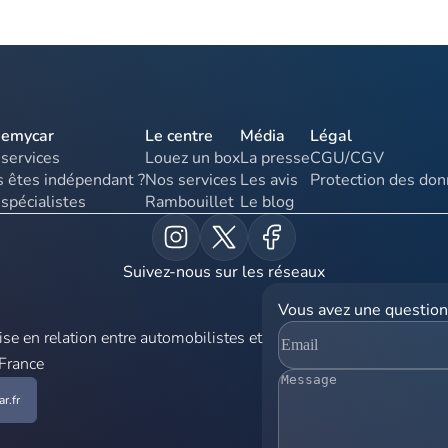
uemycar
Le centre
Média
Légal
services
Louez un box
La presse
CGU/CGV
 êtes indépendant ?
Nos services
Les avis
Protection des do
spécialistes
Rambouillet
Le blog
Suivez-nous sur les réseaux
Vous avez une question
e en relation entre automobilistes et
 France
r.fr