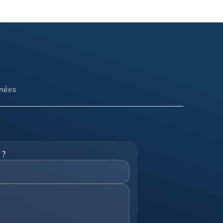
nnées
 ?