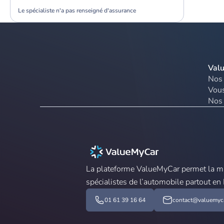
Le spécialiste n'a pas renseigné d'assurance
Val
Nos 
Vous
Nos 
La plateforme ValueMyCar permet la mis
spécialistes de l’automobile partout en
01 61 39 16 64
contact@valuemyca