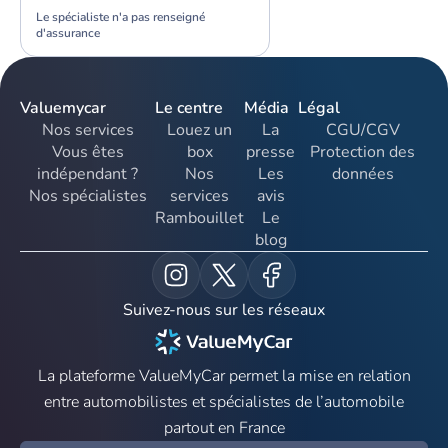
Le spécialiste n'a pas renseigné
d'assurance
Valuemycar
Le centre
Média
Légal
Nos services
Louez un
La
CGU/CGV
Vous êtes
box
presse
Protection des
indépendant ?
Nos
Les
données
Nos spécialistes
services
avis
Rambouillet
Le
blog
Suivez-nous sur les réseaux
La plateforme ValueMyCar permet la mise en relation
entre automobilistes et spécialistes de l’automobile
partout en France