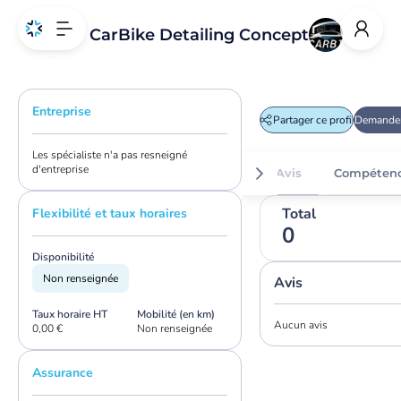
CarBike Detailing Concept
Entreprise
Partager ce profil
Demander
Les spécialiste n'a pas resneigné
d'entreprise
Avis
Compéten
Total
Flexibilité et taux horaires
0
Disponibilité
Non renseignée
Avis
Taux horaire HT
Mobilité (en km)
Aucun avis
0,00 €
Non renseignée
Assurance