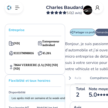
Charles Baudard
5.0
(2 avis)
Entreprise
Partager ce profil
Demander
Entrepreneur
Bonjour, je suis passion
[ND]
individuel
d’automobile et j’ai ouv
93333790900016
45.20A
micro entreprise de detai
suis à votre service pour
78644 VERRIERE (LA) [ND] [ND]
votre véhicule et le subl
[ND]
Avis
Compéten
Flexibilité et taux horaires
Total
Note moy
Disponibilité
2
5.0
Les après midi en semaine et le week-end
Avis
Taux horaire HT
Mobilité (en km)