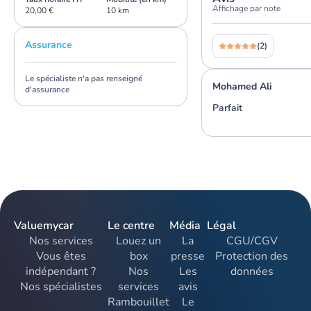
Affichage par note
20,00 €
10 km
Assurance
(2)
Le spécialiste n'a pas renseigné
Mohamed Ali
d'assurance
Parfait
Valuemycar
Le centre
Média
Légal
Nos services
Louez un
La
CGU/CGV
Vous êtes
box
presse
Protection des
indépendant ?
Nos
Les
données
Nos spécialistes
services
avis
Rambouillet
Le