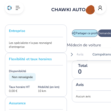
CHAWKI AUTO
C
Entreprise
Partager ce profil
Demander
Les spécialiste n'a pas resneigné
Médecin de voiture
d'entreprise
Avis
Compéten
Flexibilité et taux horaires
Total
0
Disponibilité
Non renseignée
Avis
Taux horaire HT
Mobilité (en km)
0,00 €
10 km
Aucun avis
Assurance