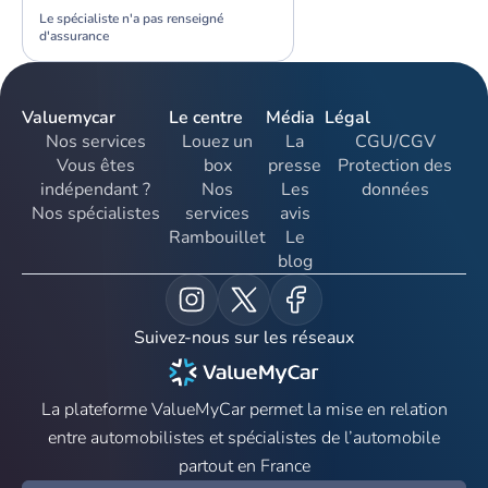
Le spécialiste n'a pas renseigné
d'assurance
Valuemycar
Le centre
Média
Légal
Nos services
Louez un
La
CGU/CGV
Vous êtes
box
presse
Protection des
indépendant ?
Nos
Les
données
Nos spécialistes
services
avis
Rambouillet
Le
blog
Suivez-nous sur les réseaux
La plateforme ValueMyCar permet la mise en relation
entre automobilistes et spécialistes de l’automobile
partout en France