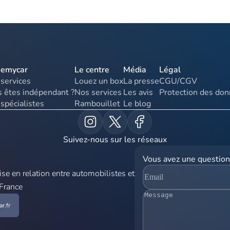
uemycar
Le centre
Média
Légal
services
Louez un box
La presse
CGU/CGV
 êtes indépendant ?
Nos services
Les avis
Protection des do
spécialistes
Rambouillet
Le blog
Suivez-nous sur les réseaux
Vous avez une question
e en relation entre automobilistes et
 France
r.fr