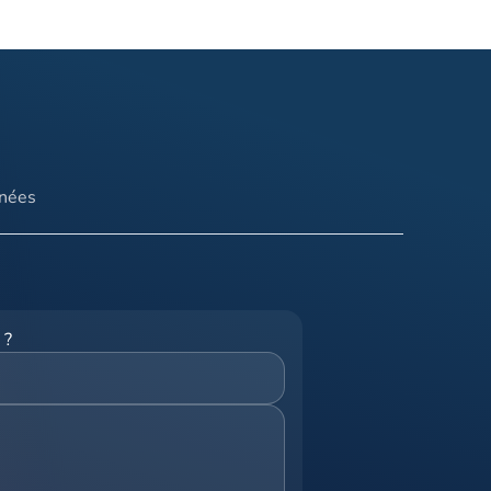
nnées
 ?