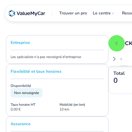
Trouver un pro
Le centre
Ress
Entreprise
CK
C
Les spécialiste n'a pas resneigné d'entreprise
Avis
Flexibilité et taux horaires
Total
0
Disponibilité
Non renseignée
Taux horaire HT
Mobilité (en km)
0,00 €
10 km
Assurance