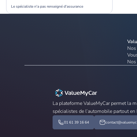
Le spécialiste n'a pas renseigné d'assurance
Val
Nos 
Vous
Nos 
La plateforme ValueMyCar permet la mis
spécialistes de l’automobile partout en
01 61 39 16 64
contact@valuemyca