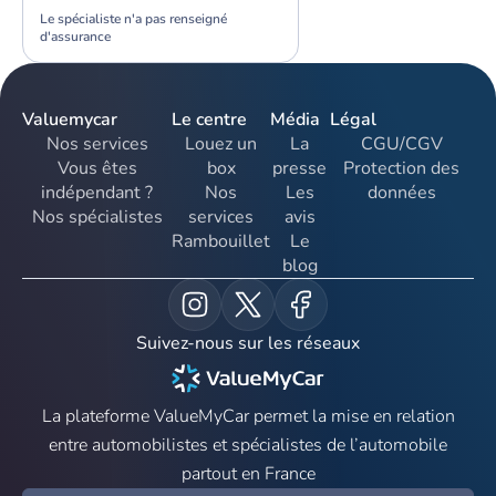
Le spécialiste n'a pas renseigné
d'assurance
Valuemycar
Le centre
Média
Légal
Nos services
Louez un
La
CGU/CGV
Vous êtes
box
presse
Protection des
indépendant ?
Nos
Les
données
Nos spécialistes
services
avis
Rambouillet
Le
blog
Suivez-nous sur les réseaux
La plateforme ValueMyCar permet la mise en relation
entre automobilistes et spécialistes de l’automobile
partout en France