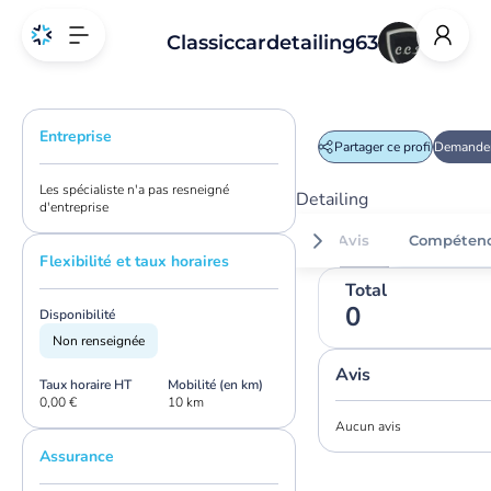
Classiccardetailing63
Entreprise
Partager ce profil
Demander
Les spécialiste n'a pas resneigné
Detailing
d'entreprise
Avis
Compéten
Flexibilité et taux horaires
Total
0
Disponibilité
Non renseignée
Avis
Taux horaire HT
Mobilité (en km)
0,00 €
10 km
Aucun avis
Assurance