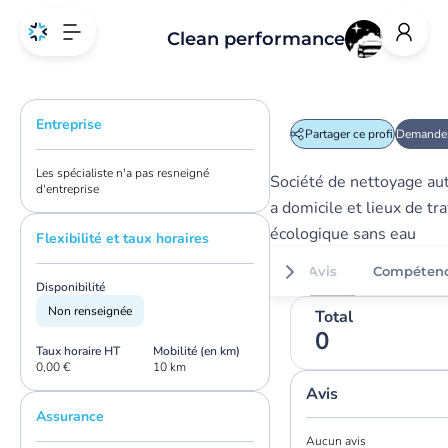
Clean performance
Entreprise
Partager ce profil
Demander
Les spécialiste n'a pas resneigné
Société de nettoyage au
d'entreprise
a domicile et lieux de tra
écologique sans eau
Flexibilité et taux horaires
Avis
Compéten
Disponibilité
Non renseignée
Total
0
Taux horaire HT
Mobilité (en km)
0,00 €
10 km
Avis
Assurance
Aucun avis