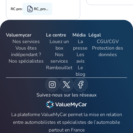
RC pro:
RC_pro.pdf
Valuemycar
Le centre
Média
Légal
Nos services
Louez un
La
CGU/CGV
Vous êtes
box
presse
Protection des
indépendant ?
Nos
Les
données
Nos spécialistes
services
avis
Rambouillet
Le
blog
Suivez-nous sur les réseaux
La plateforme ValueMyCar permet la mise en relation
entre automobilistes et spécialistes de l’automobile
partout en France