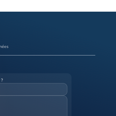
nnées
 ?