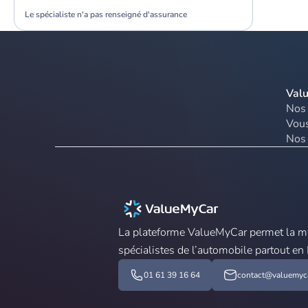
Le spécialiste n'a pas renseigné d'assurance
Val
Nos 
Vous
Nos 
La plateforme ValueMyCar permet la mis
spécialistes de l’automobile partout en
01 61 39 16 64
contact@valuemyca