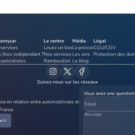
uemycar
Le centre
Média
Légal
services
Louez un box
La presse
CGU/CGV
 êtes indépendant ?
Nos services
Les avis
Protection des do
spécialistes
Rambouillet
Le blog
Suivez-nous sur les réseaux
Vous avez une question
e en relation entre automobilistes et
 France
r.fr