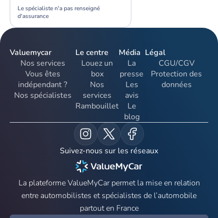
Le spécialiste n'a pas renseigné
d'assurance
Valuemycar
Le centre
Média
Légal
Nos services
Louez un
La
CGU/CGV
Vous êtes
box
presse
Protection des
indépendant ?
Nos
Les
données
Nos spécialistes
services
avis
Rambouillet
Le
blog
Suivez-nous sur les réseaux
La plateforme ValueMyCar permet la mise en relation
entre automobilistes et spécialistes de l’automobile
partout en France