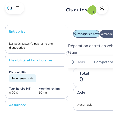
Cls autos
C
Entreprise
Partager ce profil
Demander
Les spécialiste n'a pas resneigné
Réparation entretien véh
d'entreprise
léger
Flexibilité et taux horaires
Avis
Compéten
Disponibilité
Total
0
Non renseignée
Taux horaire HT
Mobilité (en km)
Avis
0,00 €
10 km
Assurance
Aucun avis