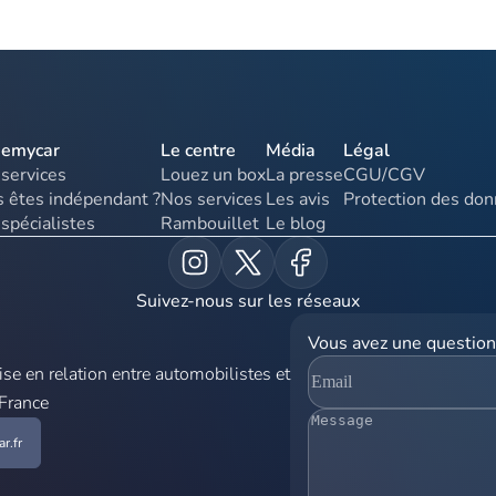
uemycar
Le centre
Média
Légal
services
Louez un box
La presse
CGU/CGV
 êtes indépendant ?
Nos services
Les avis
Protection des do
spécialistes
Rambouillet
Le blog
Suivez-nous sur les réseaux
Vous avez une question
e en relation entre automobilistes et
 France
r.fr