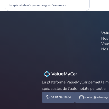
Le spécialiste n'a pas renseigné d'assurance
Val
Nos 
Vous
Nos 
La plateforme ValueMyCar permet la mis
spécialistes de l’automobile partout en
01 61 39 16 64
contact@valuemyca