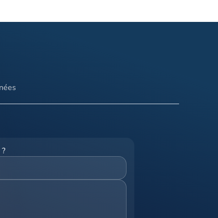
nnées
 ?