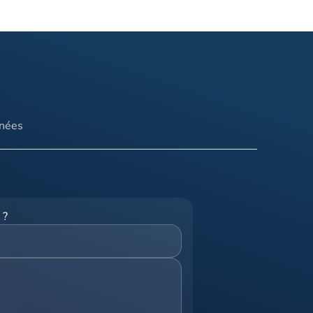
nnées
 ?