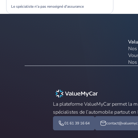
Le spécialiste n'a pas renseigné d'assurance
Val
Nos 
Vous
Nos 
La plateforme ValueMyCar permet la mis
spécialistes de l’automobile partout en
01 61 39 16 64
contact@valuemyca