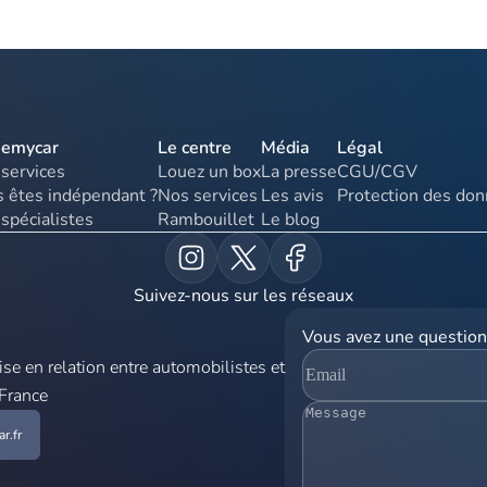
uemycar
Le centre
Média
Légal
services
Louez un box
La presse
CGU/CGV
 êtes indépendant ?
Nos services
Les avis
Protection des do
spécialistes
Rambouillet
Le blog
Suivez-nous sur les réseaux
Vous avez une question
e en relation entre automobilistes et
 France
r.fr