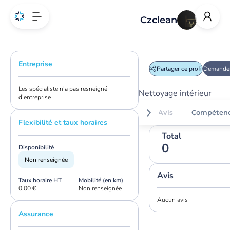
Czclean
Entreprise
Partager ce profil
Demander
Les spécialiste n'a pas resneigné
Nettoyage intérieur
d'entreprise
Avis
Compéten
Flexibilité et taux horaires
Total
0
Disponibilité
Non renseignée
Avis
Taux horaire HT
Mobilité (en km)
0,00 €
Non renseignée
Aucun avis
Assurance