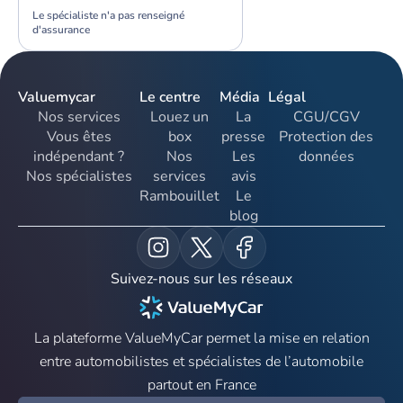
Le spécialiste n'a pas renseigné
d'assurance
Valuemycar
Le centre
Média
Légal
Nos services
Louez un
La
CGU/CGV
Vous êtes
box
presse
Protection des
indépendant ?
Nos
Les
données
Nos spécialistes
services
avis
Rambouillet
Le
blog
Suivez-nous sur les réseaux
La plateforme ValueMyCar permet la mise en relation
entre automobilistes et spécialistes de l’automobile
partout en France