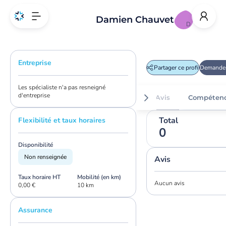
Damien Chauvet
D
Entreprise
Partager ce profil
Demander
Les spécialiste n'a pas resneigné
d'entreprise
Avis
Compéten
Total
Flexibilité et taux horaires
0
Disponibilité
Non renseignée
Avis
Taux horaire HT
Mobilité (en km)
Aucun avis
0,00 €
10 km
Assurance