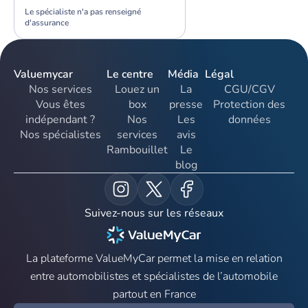
Le spécialiste n'a pas renseigné
d'assurance
Valuemycar
Le centre
Média
Légal
Nos services
Louez un
La
CGU/CGV
Vous êtes
box
presse
Protection des
indépendant ?
Nos
Les
données
Nos spécialistes
services
avis
Rambouillet
Le
blog
Suivez-nous sur les réseaux
La plateforme ValueMyCar permet la mise en relation
entre automobilistes et spécialistes de l’automobile
partout en France