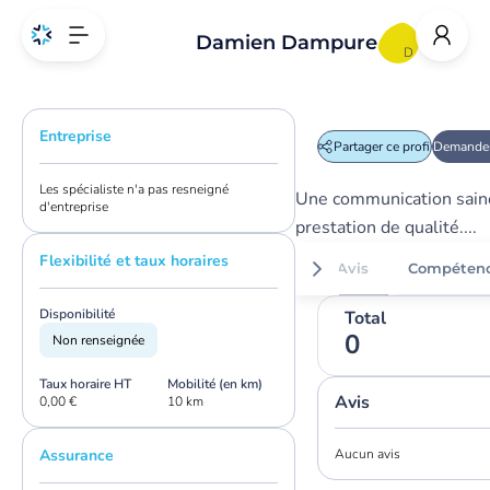
Damien Dampure
D
Entreprise
Partager ce profil
Demander
Les spécialiste n'a pas resneigné
Une communication saine
d'entreprise
prestation de qualité....
Flexibilité et taux horaires
Avis
Compéten
Disponibilité
Total
0
Non renseignée
Taux horaire HT
Mobilité (en km)
Avis
0,00 €
10 km
Assurance
Aucun avis