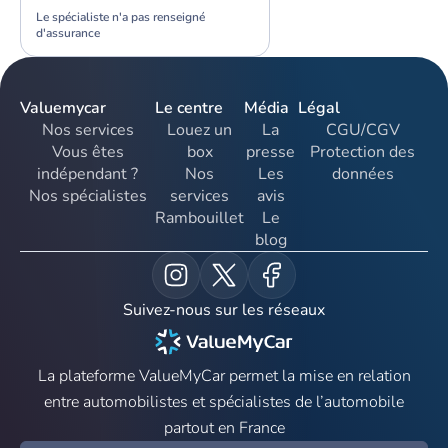
Le spécialiste n'a pas renseigné
d'assurance
Valuemycar
Le centre
Média
Légal
Nos services
Louez un
La
CGU/CGV
Vous êtes
box
presse
Protection des
indépendant ?
Nos
Les
données
Nos spécialistes
services
avis
Rambouillet
Le
blog
Suivez-nous sur les réseaux
La plateforme ValueMyCar permet la mise en relation
entre automobilistes et spécialistes de l’automobile
partout en France