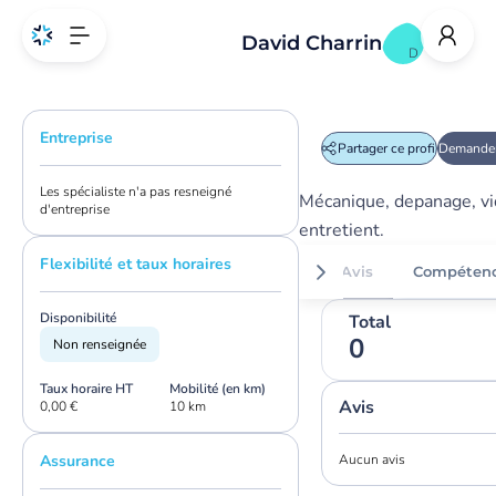
David Charrin
D
Entreprise
Partager ce profil
Demander
Les spécialiste n'a pas resneigné
Mécanique, depanage, vi
d'entreprise
entretient.
Flexibilité et taux horaires
Avis
Compéten
Disponibilité
Total
0
Non renseignée
Taux horaire HT
Mobilité (en km)
Avis
0,00 €
10 km
Assurance
Aucun avis