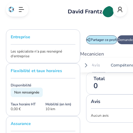
David Frantz
D
Entreprise
Partager ce profil
Demander
Les spécialiste n'a pas resneigné
Mecanicien
d'entreprise
Avis
Compéten
Flexibilité et taux horaires
Total
0
Disponibilité
Non renseignée
Avis
Taux horaire HT
Mobilité (en km)
0,00 €
10 km
Aucun avis
Assurance