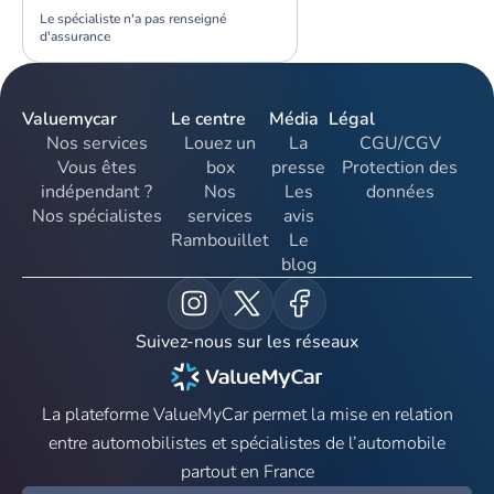
Le spécialiste n'a pas renseigné
d'assurance
Valuemycar
Le centre
Média
Légal
Nos services
Louez un
La
CGU/CGV
Vous êtes
box
presse
Protection des
indépendant ?
Nos
Les
données
Nos spécialistes
services
avis
Rambouillet
Le
blog
Suivez-nous sur les réseaux
La plateforme ValueMyCar permet la mise en relation
entre automobilistes et spécialistes de l’automobile
partout en France