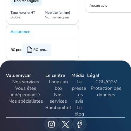
Non renseignée
Aucun avis
Taux horaire HT
Mobilité (en km)
0,00 €
Non renseignée
Assurance
RC pro:
RC_pro.pdf
Valuemycar
Le centre
Média
Légal
Nos services
Louez un
La
CGU/CGV
Vous êtes
box
presse
Protection des
indépendant ?
Nos
Les
données
Nos spécialistes
services
avis
Rambouillet
Le
blog