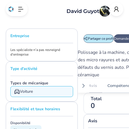
David Guyot
Entreprise
Partager ce profil
Demander
Les spécialiste n'a pas resneigné
Polissage à la machine, 
d'entreprise
des micro rayures et aut
défauts du vernis auto. ‎
Type d'activité
céramique
Types de mécanique
Avis
Compéten
Voiture
Total
0
Flexibilité et taux horaires
Avis
Disponibilité