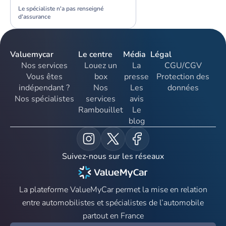
Le spécialiste n'a pas renseigné
d'assurance
Valuemycar
Le centre
Média
Légal
Nos services
Louez un
La
CGU/CGV
Vous êtes
box
presse
Protection des
indépendant ?
Nos
Les
données
Nos spécialistes
services
avis
Rambouillet
Le
blog
Suivez-nous sur les réseaux
La plateforme ValueMyCar permet la mise en relation
entre automobilistes et spécialistes de l’automobile
partout en France