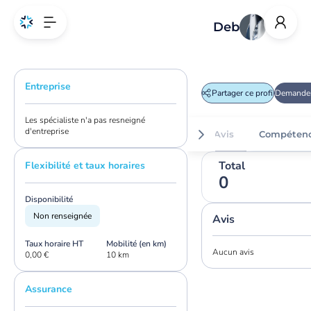
Deb
Entreprise
Partager ce profil
Demander
Les spécialiste n'a pas resneigné
d'entreprise
Avis
Compéten
Total
Flexibilité et taux horaires
0
Disponibilité
Non renseignée
Avis
Taux horaire HT
Mobilité (en km)
Aucun avis
0,00 €
10 km
Assurance