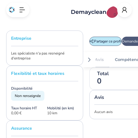
Demayclean
D
Entreprise
Partager ce profil
Demander
Les spécialiste n'a pas resneigné
d'entreprise
Avis
Compéten
Total
Flexibilité et taux horaires
0
Disponibilité
Non renseignée
Avis
Taux horaire HT
Mobilité (en km)
Aucun avis
0,00 €
10 km
Assurance