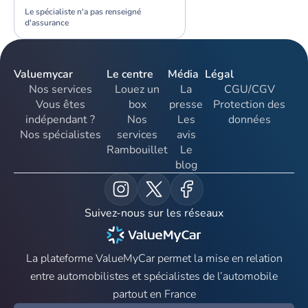
Le spécialiste n'a pas renseigné
d'assurance
Valuemycar
Le centre
Média
Légal
Nos services
Louez un
La
CGU/CGV
Vous êtes
box
presse
Protection des
indépendant ?
Nos
Les
données
Nos spécialistes
services
avis
Rambouillet
Le
blog
Suivez-nous sur les réseaux
La plateforme ValueMyCar permet la mise en relation
entre automobilistes et spécialistes de l’automobile
partout en France