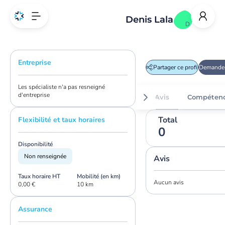
Denis Lala
D
Entreprise
Partager ce profil
Demander
Les spécialiste n'a pas resneigné
d'entreprise
Avis
Compéten
Total
Flexibilité et taux horaires
0
Disponibilité
Non renseignée
Avis
Taux horaire HT
Mobilité (en km)
Aucun avis
0,00 €
10 km
Assurance