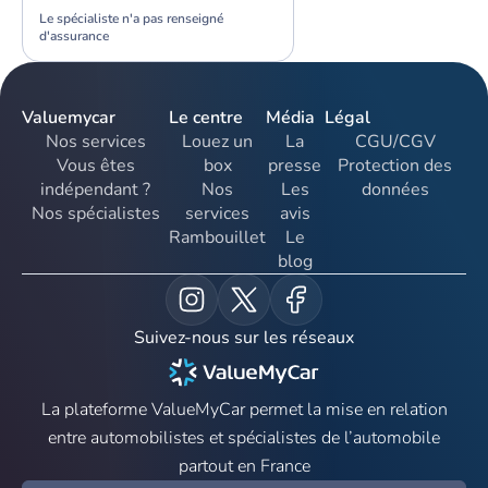
Le spécialiste n'a pas renseigné
d'assurance
Valuemycar
Le centre
Média
Légal
Nos services
Louez un
La
CGU/CGV
Vous êtes
box
presse
Protection des
indépendant ?
Nos
Les
données
Nos spécialistes
services
avis
Rambouillet
Le
blog
Suivez-nous sur les réseaux
La plateforme ValueMyCar permet la mise en relation
entre automobilistes et spécialistes de l’automobile
partout en France