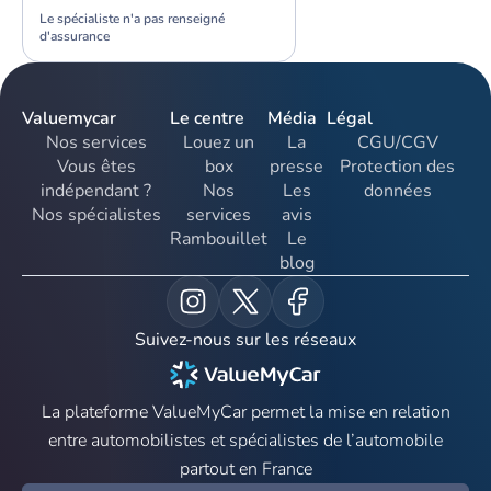
Le spécialiste n'a pas renseigné
d'assurance
Valuemycar
Le centre
Média
Légal
Nos services
Louez un
La
CGU/CGV
Vous êtes
box
presse
Protection des
indépendant ?
Nos
Les
données
Nos spécialistes
services
avis
Rambouillet
Le
blog
Suivez-nous sur les réseaux
La plateforme ValueMyCar permet la mise en relation
entre automobilistes et spécialistes de l’automobile
partout en France