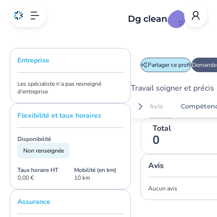
Dg clean
D
Entreprise
Partager ce profil
Demander
Les spécialiste n'a pas resneigné
Travail soigner et précis
d'entreprise
Avis
Compéten
Flexibilité et taux horaires
Total
0
Disponibilité
Non renseignée
Avis
Taux horaire HT
Mobilité (en km)
0,00 €
10 km
Aucun avis
Assurance