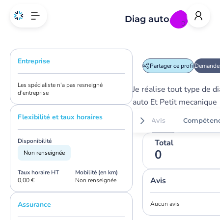
Diag auto
D
Entreprise
Partager ce profil
Demander
Les spécialiste n'a pas resneigné
Je réalise tout type de d
d'entreprise
auto Et Petit mecanique
Flexibilité et taux horaires
Avis
Compéten
Disponibilité
Total
0
Non renseignée
Taux horaire HT
Mobilité (en km)
Avis
0,00 €
Non renseignée
Assurance
Aucun avis