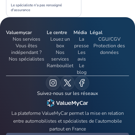
Le spécialiste n'a pas renseigné
d'assurance
Valuemycar
Le centre
Média
Légal
Nos services
Louez un
La
CGU/CGV
Vous êtes
box
presse
Protection des
indépendant ?
Nos
Les
données
Nos spécialistes
services
avis
Rambouillet
Le
blog
Suivez-nous sur les réseaux
La plateforme ValueMyCar permet la mise en relation
entre automobilistes et spécialistes de l’automobile
partout en France